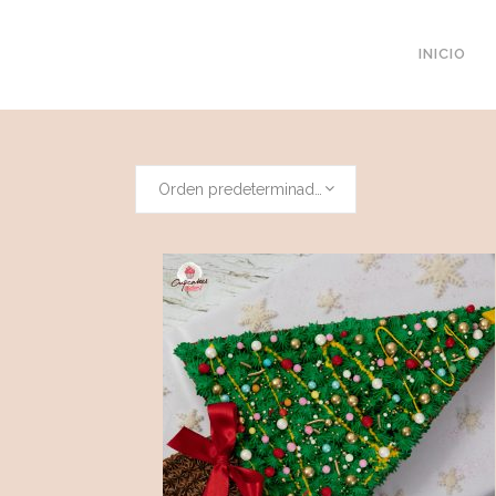
https://cupcakesfactory.com.co/factory/
INICIO
Orden predeterminado