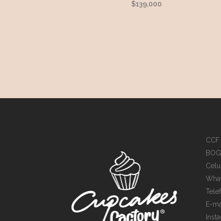
$
139,000
CCF
Cupcakes Factory
BOGO
En línea
Celu
What
Tele
E-ma
Inst