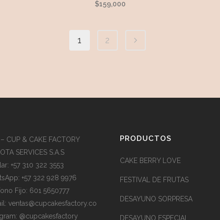
$
159,000
1
2
PRODUCTOS
 – CUP & CAKE FACTORY
TA SERVICES S.A.S
CAKE BERRY LOVE
lar: +57 310 322 3553
sApp: +57 322 928 9976
FESTIVAL DE FRUTAS
fono Fijo: 601 5650777
DESAYUNO SORPRESA
il:
ventas@cupcakesfactory.co
agram: @cupcakesfactory
DESAYUNO ESPECIAL