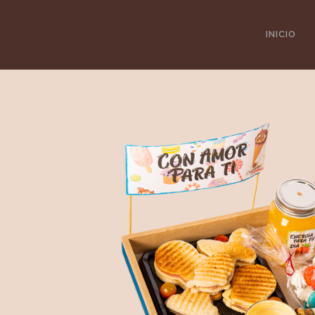
https://cupcakesfactory.com.co/factory/
INICIO