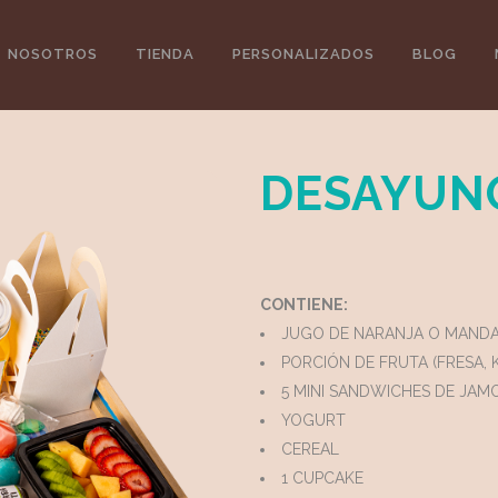
NOSOTROS
TIENDA
PERSONALIZADOS
BLOG
DESAYUNO
CONTIENE:
JUGO DE NARANJA O MANDA
PORCIÓN DE FRUTA (FRESA, 
5 MINI SANDWICHES DE JA
YOGURT
CEREAL
1 CUPCAKE