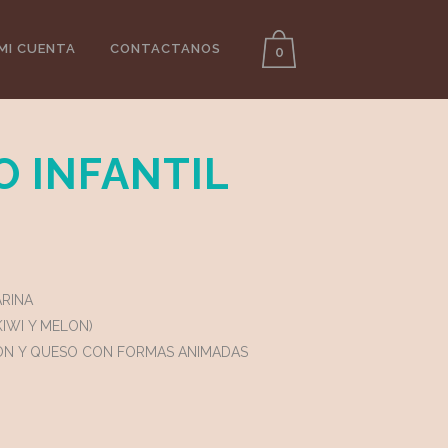
MI CUENTA
CONTACTANOS
0
 INFANTIL
RINA
KIWI Y MELON)
MON Y QUESO CON FORMAS ANIMADAS