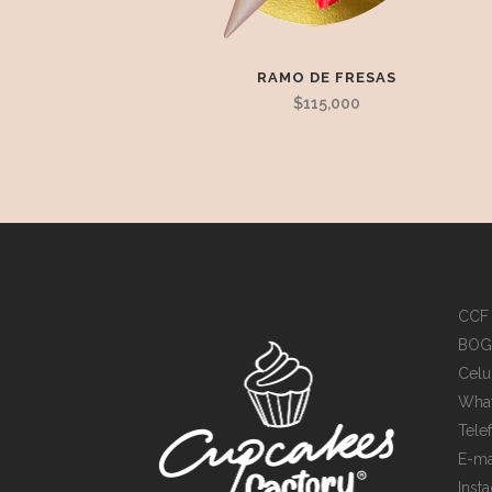
RAMO DE FRESAS
$
115,000
CCF
Cupcakes Factory
BOGO
En línea
Celu
What
Tele
E-ma
Inst