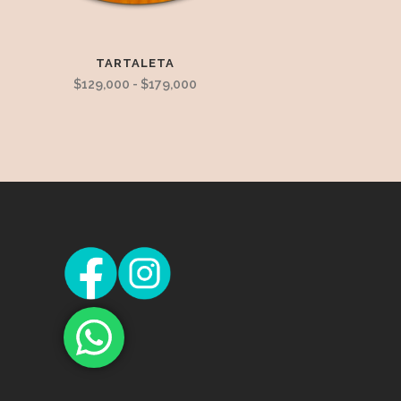
TARTALETA
Rango
$
129,000
-
$
179,000
de
precios:
desde
$129,000
hasta
$179,000