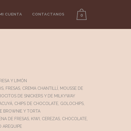
MI CUENTA
CONTACTANOS
0
RESA Y LIMÓN
OS, FRESAS, CREMA CHANTILLÍ, MOUSSE DE
ROCITOS DE SNICKERS Y DE MILKYWAY
ACUYÁ, CHIPS DE CHOCOLATE, GOLOCHIPS,
DE BROWNIE Y TORTA
ENA DE FRESAS, KIWI, CEREZAS, CHOCOLATE,
O AREQUIPE