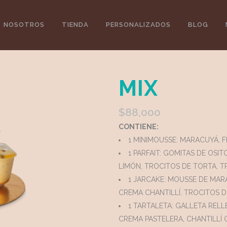
NOSOTROS
TIENDA
PERSONALIZADOS
BLOG
MIX
$
88,000
CONTIENE:
1 MINIMOUSSE: MARACUYÁ, F
1 PARFAIT: GOMITAS DE OSIT
LIMÓN, TROCITOS DE TORTA, T
1 JARCAKE: MOUSSE DE MAR
CREMA CHANTILLÍ, TROCITOS 
1 TARTALETA: GALLETA RELL
CREMA PASTELERA, CHANTILLÍ 