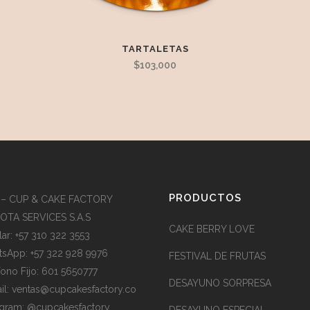
TARTALETAS
$
103,000
PRODUCTOS
 – CUP & CAKE FACTORY
TA SERVICES S.A.S
CAKE BERRY LOVE
lar: +57 310 322 3553
sApp: +57 322 928 9976
FESTIVAL DE FRUTAS
fono Fijo: 601 5650777
DESAYUNO SORPRESA
il:
ventas@cupcakesfactory.co
agram: @cupcakesfactory