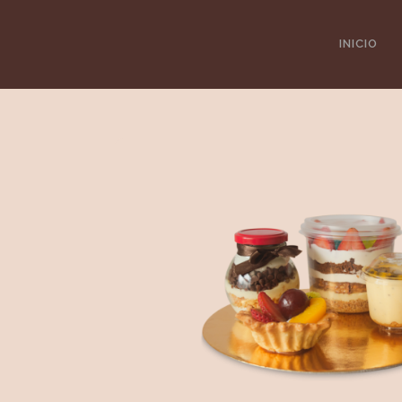
https://cupcakesfactory.com.co/factory/
INICIO