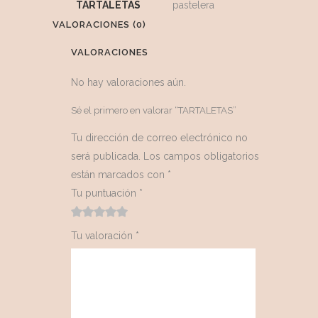
TARTALETAS
pastelera
VALORACIONES (0)
VALORACIONES
No hay valoraciones aún.
Sé el primero en valorar “TARTALETAS”
Tu dirección de correo electrónico no
será publicada.
Los campos obligatorios
están marcados con
*
Tu puntuación
*
1
2 de
3 de 5
4 de 5
5 de 5
Tu valoración
*
de
5
estrellas
estrellas
estrellas
5
estrellas
estrellas