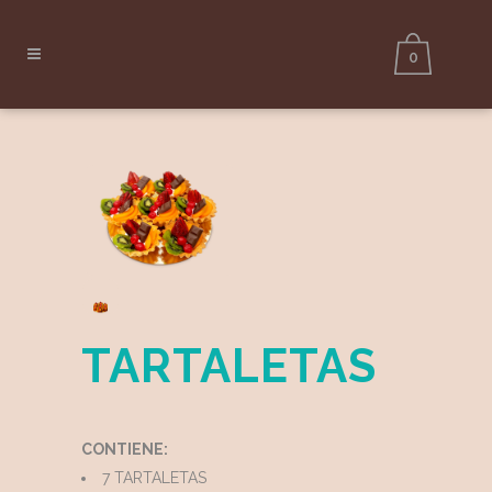
https://cupcakesfactory.com.co/factory/
0
TARTALETAS
$
CONTIENE:
7 TARTALETAS